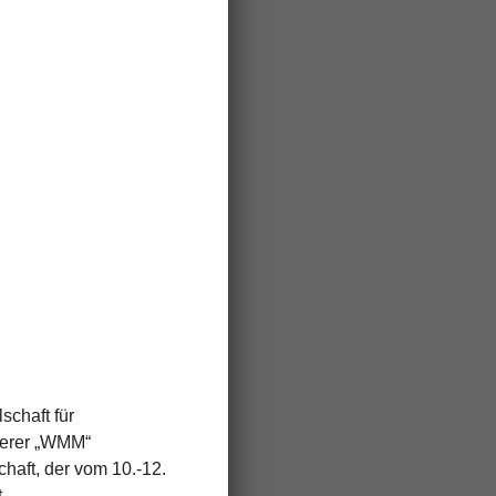
schaft für
serer „WMM“
haft, der vom 10.-12.
.