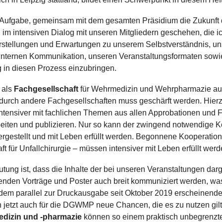
e Aufgabe, gemeinsam mit dem gesamten Präsidium die Zukunft 
 im intensiven Dialog mit unseren Mitgliedern geschehen, die ic
Vorstellungen und Erwartungen zu unserem Selbstverständnis, 
 internen Kommunikation, unseren Veranstaltungsformaten sowie
 in diesen Prozess einzubringen.
 als
Fachgesellschaft
für Wehrmedizin und Wehrpharmazie auc
rch andere Fachgesellschaften muss geschärft werden. Hierz
ntensiver mit fachlichen Themen aus allen Approbationen und 
beiten und publizieren. Nur so kann der zwingend notwendige K
rgestellt und mit Leben erfüllt werden. Begonnene Kooperatione
 für Unfallchirurgie – müssen intensiver mit Leben erfüllt werd
tung ist, dass die Inhalte der bei unseren Veranstaltungen d
enden Vorträge und Poster auch breit kommuniziert werden, wa
dem parallel zur Druckausgabe seit Oktober 2019 erscheinende
 jetzt auch für die DGWMP neue Chancen, die es zu nutzen gilt
dizin und -pharmazie
können so einem praktisch unbegrenzte