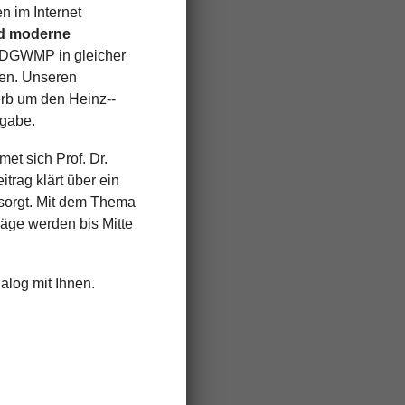
n im Internet
nd moderne
e DGWMP in gleicher
hen. Unseren
rb um den Heinz-­
sgabe.
et sich Prof. Dr.
trag klärt über ein
 sorgt. Mit dem Thema
träge werden bis Mitte
alog mit Ihnen.