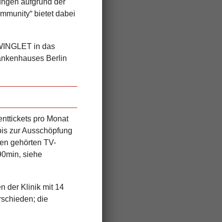
sungen aufgrund der
ommunity“ bietet dabei
n WINGLET in das
rankenhauses Berlin
nttickets pro Monat
r bis zur Ausschöpfung
en gehörten TV-
90min, siehe
en
der Klinik mit 14
rschieden; die