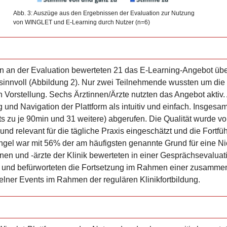
Abb. 3: Auszüge aus den Ergebnissen der Evaluation zur Nutzung
von WINGLET und E-Learning durch Nutzer (n=6)
 an der Evaluation bewerteten 21 das E-Learning-Angebot über
l sinnvoll (Abbildung 2). Nur zwei Teilnehmende wussten um die 
en Vorstellung. Sechs
Ärzt
innen/
Ärzte
nutzten das Angebot aktiv
und Navigation der Plattform als intuitiv und einfach. Insgesa
s zu je 90min und 31 weitere) abgerufen. Die Qualität wurde v
d relevant für die tägliche Praxis eingeschätzt und die Fortf
ü
ngel war mit 56% der am häufigsten genannte Grund für eine Ni
nen und -ärzte der Klinik bewerteten in einer Gesprächsevalua
tiv und befürworteten die Fortsetzung im Rahmen einer zusamm
zelner Events im Rahmen der regulären Klinikfortbildung.