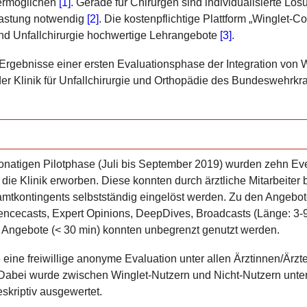
 ermöglichen
[1]
. Gerade für Chirurgen sind individualisierte Lö
elastung notwendig
[2]
. Die kostenpflichtige Plattform „Winglet-C
nd Unfallchirurgie hochwertige Lehrangebote
[3]
.
ie Ergebnisse einer ersten Evaluationsphase der Integration vo
er Klinik für Unfallchirurgie und Orthopädie des Bundeswehrk
natigen Pilotphase (Juli bis September 2019) wurden zehn Eve
ür die Klinik erworben. Diese konnten durch ärztliche Mitarbeite
mtkontingents selbstständig eingelöst werden. Zu den Angebot
encecasts, Expert Opinions, DeepDives, Broadcasts (Länge: 3-
 Angebote (< 30
min)
konnten unbegrenzt genutzt werden.
ine freiwillige anonyme Evaluation unter allen Ärztinnen/
Ärzt
 Dabei wurde zwischen Winglet-Nutzern und Nicht-Nutzern unte
skriptiv ausgewertet.