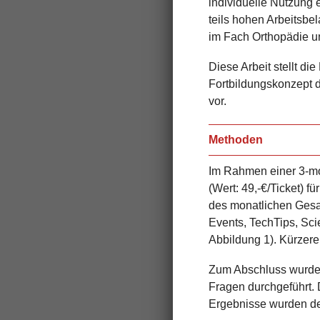
individuelle Nutzung
teils hohen Arbeitsb
im Fach Orthopädie u
Diese Arbeit stellt d
Fortbildungskonzept d
vor.
Methoden
Im Rahmen einer 3-mo
(Wert: 49,-€/Ticket) f
des monatlichen Gesa
Events, TechTips, Sci
Abbildung 1). Kürzere
Zum Abschluss wurde e
Fragen durchgeführt.
Ergebnisse wurden de