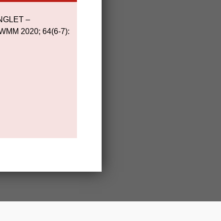
INGLET –
 WMM 2020; 64(6-7):