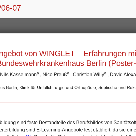
/06-07
ngebot von WINGLET – Erfahrungen mi
undeswehrkrankenhaus Berlin (Poster-
a
a
a
 Nils Kasselmann
, Nico Preuß
, Christian Willy
, David Alex
Berlin, Klinik für Unfallchirurgie und Orthopädie, Septische und Reko
rbildung sind feste Bestandteile des Berufsbildes von Sanitätso
eiterbildung sind E-Learning-Angebote fest etabliert, da sie ei