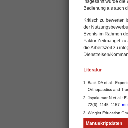
Insgesamt wurde die 
Bedienung als auch d
Kritisch zu bewerten i
der Nutzungsbewerbun
Events im Rahmen der 
Faktor Zeitmangel zu 
die Arbeitszeit zu int
Dienstreisen/Komman
Literatur
Back DA et al.: Experie
Orthopaedics and Tra
Jayakumar N et al.: E-
72(6): 1145–1157.
me
Winglet Education Gm
Manuskriptdaten