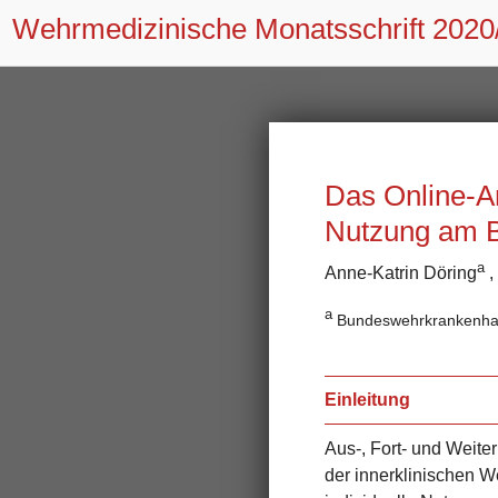
Wehrmedizinische Monatsschrift
2020
Das Online-A
Nutzung am B
a
Anne-Katrin Döring
,
a
Bundeswehrkrankenhaus 
Einleitung
Aus-, Fort- und Weite
der innerklinischen W