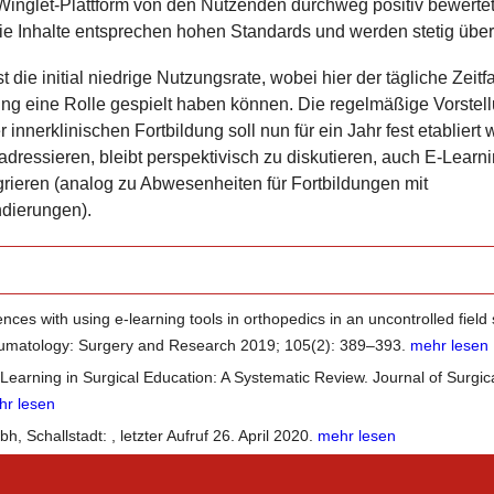
Winglet-Plattform von den Nutzenden durchweg positiv bewertet
ie Inhalte entsprechen hohen Standards und werden stetig
über
st die initial niedrige Nutzungsrate, wobei hier der tägliche Zei
g eine Rolle gespielt haben können. Die regelmäßige Vorstel
innerklinischen Fortbildung soll nun für ein Jahr fest etablier
adressieren, bleibt perspektivisch zu diskutieren, auch E-Learn
egrieren (analog zu Abwesenheiten für Fortbildungen mit
dierungen).
nces with using e-learning tools in orthopedics in an uncontrolled field 
umatology: Surgery and Research 2019; 105(2): 389–393.
mehr lesen
Learning in Surgical Education: A Systematic Review. Journal of Surgic
hr lesen
bh, Schallstadt:
, letzter Aufruf 26. April 2020.
mehr lesen