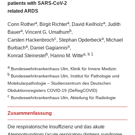
patients with SARS-CoV-2
related ARDS
a
a
a
Conn Rother
, Birgit Richter
, David Keilholz
, Judith
a
b
Bauer
, Vincent G. Umathum
,
c
a
Carsten Hackenbroch
, Stephan Opderbeck
, Michael
a
a
Burbach
, Daniel Gagiannis
,
b
a, b
1
Konrad Steinestel
, Hanno M. Witte
a
Bundeswehrkrankenhaus Ulm, Klinik für Innere Medizin
b
Bundeswehrkrankenhaus Ulm, Institut für Pathologie und
Molekularpathologie – Studienzentrum des Deutschen
Obduktionsregisters ­COVID-19 (DeRegCOVID)­
c
Bundeswehrkrankenhaus Ulm, Abteilung für Radiologie
Zusammenfassung
Die respiratorische Insuffizienz und das akute
Atemnotsyndrom (acute respiratory distress syndrome,