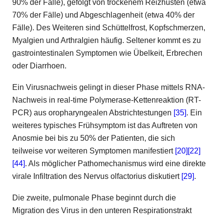
90% der Fälle), gefolgt von trockenem Reizhusten (etwa
70% der Fälle) und Abgeschlagenheit (etwa 40% der
Fälle). Des Weiteren sind Schüttelfrost, Kopfschmerzen,
Myalgien und Arthralgien häufig. Seltener kommt es zu
gastrointestinalen Symptomen wie Übelkeit, Erbrechen
oder Diarrhoen.
Ein Virusnachweis gelingt in dieser Phase mittels RNA-
Nachweis in real-time Polymerase-Kettenreaktion (RT-
PCR) aus oropharyngealen Abstrichtestungen
[35]
. Ein
weiteres typisches Frühsymptom ist das Auftreten von
Anosmie bei bis zu 50% der Patienten, die sich
teilweise vor weiteren Symptomen manifestiert
[20]
[22]
[44]
. Als möglicher Pathomechanismus wird eine direkte
virale Infiltration des Nervus olfactorius diskutiert
[29]
.
Die zweite, pulmonale Phase beginnt durch die
Migration des Virus in den unteren Respirationstrakt