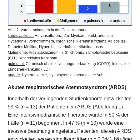
Abb. 2: Vorerkrankungen in der Gesamtkohorte
kardiovaskulär:
Herzinsuffizienz, Z.n. Myokardinfarkt, arterielle
Hypertonie, Vorhofflimmern, chronische Niereninsuffizienz, Adipositas,
Diabetes Mellitus, Hypercholesterinämie, Nikotinabusus
Malignome:
Prostatakarzinom (n=3), chronisch lymphatische Leukämie
(CLL), kolorektales Karzinom
pulmonal:
Chronisch obstruktive Lungenerkrankung (COPD), Interstitielle
Lungenerkrankung (ILD)
andere
:
Hyperurikämie, Hypothyreose, rheumatoide Arthritis
Akutes respiratorisches Atemnotsyndrom
(ARDS)
Innerhalb der vorliegenden Studienkohorte entwickelten
59 % (n = 13) der Patienten ein ARDS (Abbildung 1).
Eine intensivmedizinische Therapie wurde in 50 % der
Fälle (n = 11) begonnen. In 47 % (n = 10) wurde eine
invasive Beatmung eingeleitet. Patienten, die ein ARDS
entwickelten, waren signifikant älter (p = 0.044), häufiger