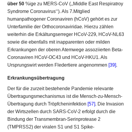
über 50
%ige zu MERS-CoV (,,Middle East Respiratroy
Syndrome Coronavirus‘‘). Als 7.Mitglied
humanpathogener Coronaviren (hCoV) gehört es zur
Unterfamilie der Orthocoronaviridae. Hierzu zählen
weiterhin die Erkältungserreger HCoV-229, HCoV-NL63
sowie die ebenfalls mit inapparenten oder milden
Erkrankungen der oberen Atemwege assoziierten Beta-
Coronaviren HCoV-OC43 und HCoV-HKU1. Als
Ursprungswirt werden Fledertiere angenommen
[39]
.
Erkrankungsübertragung
Der für die zurzeit bestehende Pandemie relevante
Übertragungsmechanismus ist die Mensch-zu-Mensch-
Übertragung durch Tröpfcheninfektion
[57]
. Die Invasion
der Wirtszellen durch SARS-CoV-2 erfolgt durch die
Bindung der Transmembran-Serinprotease 2
(TMPRSS2) der viralen S1 und S1 Spike-