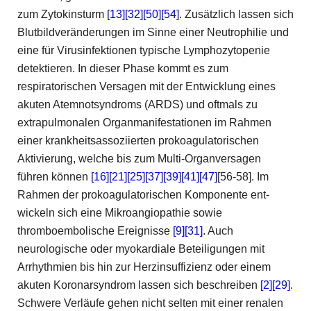
zum Zytokinsturm
[13]
[32]
[50]
[54]
. Zusätzlich lassen sich
Blutbildveränderungen im Sinne einer Neutrophilie und
eine für Virusinfektionen typische Lymphozytopenie
detektieren. In dieser Phase kommt es zum
respiratorischen Versagen mit der Entwicklung eines
akuten Atemnotsyndroms (ARDS) und oftmals zu
extrapulmonalen Organmanifestationen im Rahmen
einer krankheitsassoziierten prokoagulatorischen
Aktivierung, welche bis zum Multi-­Organversagen
führen können
[16]
[21]
[25]
[37]
[39]
[41]
[47]
[56-58]. Im
Rahmen der prokoagulatorischen Komponente ent­
wickeln sich eine Mikroangiopathie sowie
thromboembolische Ereignisse
[9]
[31]
. Auch
neurologische oder myokardiale Beteiligungen mit
Arrhythmien bis hin zur Herzinsuffizienz oder einem
akuten Koronarsyndrom lassen sich beschreiben
[2]
[29]
.
Schwere Verläufe gehen nicht selten mit einer renalen