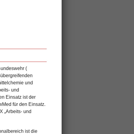
r Bundeswehr
(
sübergreifenden
ittelchemie und
eits- und
 Einsatz ist der
mwMed
für den
Einsatz.
XX „Arbeits- und
albereich ist die