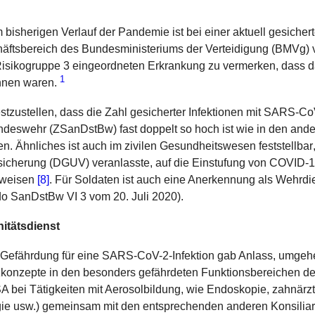
im bisherigen Verlauf der Pandemie ist bei einer aktuell gesich
häftsbereich des Bundesministeriums der Verteidigung (BMVg) 
 Risikogruppe 3 eingeordneten Erkrankung zu vermerken, dass d
1
hnen waren.
festzustellen, dass die Zahl gesicherter Infektionen mit SARS-C
ndeswehr (ZSanDstBw) fast doppelt so hoch ist wie in den and
en.
Ähnliches ist
auch im zivilen Gesundheitswesen feststellbar
rsicherung (DGUV) veranlasste, auf die Einstufung von COVID-1
uweisen
[8]
. Für Soldaten ist auch eine Anerkennung als Wehrd
do SanDstBw VI 3 vom 20. Juli 2020).
itätsdienst
 Gefährdung für eine SARS-CoV-2-Infektion gab Anlass, umgehe
konzepte in den besonders gefährdeten Funktionsbereichen des
 bei Tätigkeiten mit Aerosolbildung, wie Endoskopie, zahn
ä
rz
ie usw.) gemeinsam mit den entsprechenden anderen Konsilia