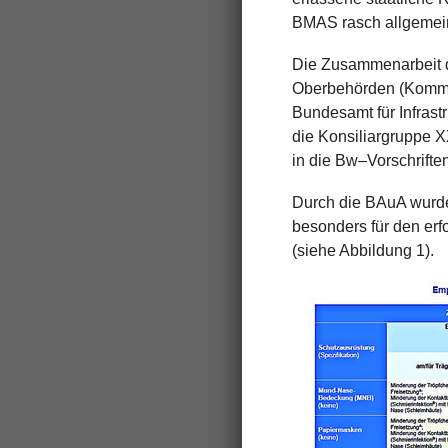
BMAS rasch allgemei
Die Zusammenarbeit d
Oberbehörden (Komma
Bundesamt für Infras
die Konsiliargruppe 
in die Bw–Vorschrifte
Durch die BAuA wurde
besonders für den erf
(siehe Abbildung 1).