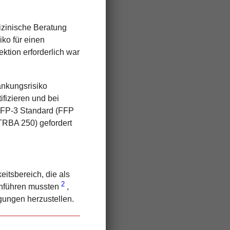
izinische Beratung
iko für einen
tion erforderlich war
ankungsrisiko
ifizieren und bei
 FFP-3 Standard (FFP
(TRBA 250) gefordert
itsbereich, die als
2
hführen mussten
,
gungen herzustellen.