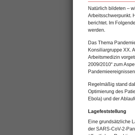
Natürlich bildeten –
Arbeitsschwerpunkt. 
berichtet. Im Folgen
werden.
Das Thema Pandemiep
Konsiliargruppe XX. 
Arbeitsmedizin vorget
2009/2010“ zum Aspek
Pandemieereignisse
Regelmäßig stand dab
Optimierung des Patie
Ebola) und der Ablau
Lagefeststellung
Eine grundsätzliche 
der SARS-CoV-2-Pand