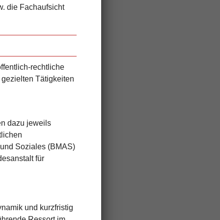
w. die Fachaufsicht
entlich-rechtliche
 gezielten Tätigkeiten
n dazu jeweils
tlichen
t und Soziales (BMAS)
esanstalt für
amik und kurzfristig
führende Ressort im