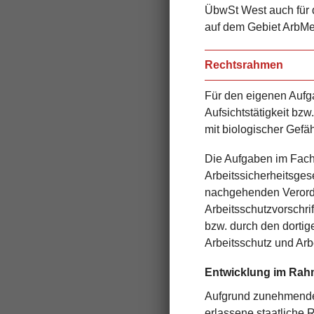
ÜbwSt
West auch für d
auf dem Gebiet ArbMe
Rechtsrahmen
Für den eigenen Aufga
Aufsichtstätigkeit bzw
mit biologischer Gefä
Die Aufgaben im Fach
Arbeitssicherheitsges
nachgehenden Verordn
Arbeitsschutzvorschri
bzw. durch den dortig
Arbeitsschutz und Arb
Entwicklung
im Rah
Aufgrund zunehmender
erlassene staatliche 