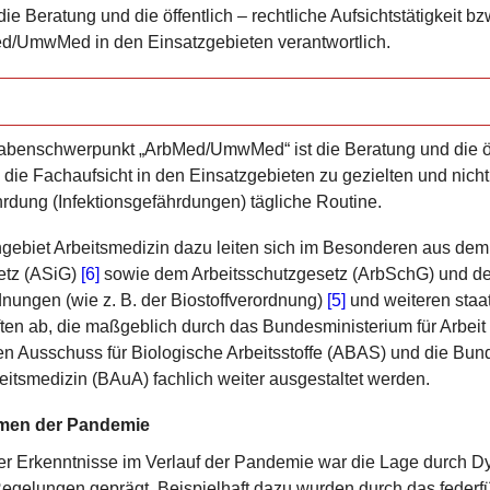
ie Beratung und die öffentlich – rechtliche Aufsichtstätigkeit bz
d/UmwMed in den Einsatzgebieten verantwortlich.
benschwerpunkt „ArbMed/­UmwMed“ ist die Beratung und die öff
. die Fachaufsicht in den Einsatzgebieten zu gezielten und nicht
hrdung (Infektionsgefährdungen) tägliche Routine.
gebiet Arbeitsmedizin dazu leiten sich im Besonderen aus dem
etz (ASiG)
[6]
sowie dem Arbeitsschutzgesetz (ArbSchG) und de
ungen (wie z. B. der Biostoffverordnung)
[5]
und weiteren staa
ften ab, die maßgeblich durch das Bundesministerium für Arbei
en Ausschuss für Biologische Arbeitsstoffe (ABAS) und die Bund
eitsmedizin (BAuA) fachlich weiter ausgestaltet werden.
men der Pandemie
 Erkenntnisse im Verlauf der Pandemie war die Lage durch Dyn
Regelungen geprägt. Beispielhaft dazu wurden durch das feder