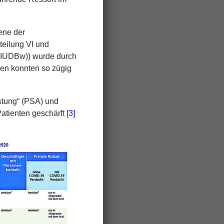
ene der
eilung VI und
BAIUDBw)) wurde durch
en konnten so zügig
stung“ (PSA) und
Patienten geschärft
[3]