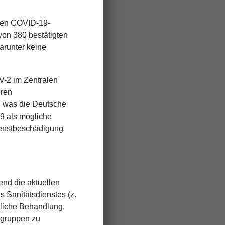
erten COVID-19-
von 380 bestätigten
arunter keine
oV-2 im Zentralen
eren
, was die Deutsche
9 als mögliche
ienstbeschädigung
nd die aktuellen
 Sanitätsdienstes (z.
tliche Behandlung,
rgruppen zu