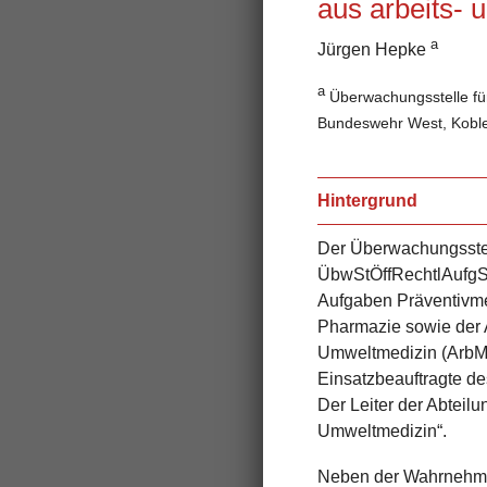
aus arbeits- 
a
Jürgen Hepke
a
Überwachungsstelle für
Bundeswehr West, Kobl
Hintergrund
Der
Überwachungsstell
ÜbwStÖffRechtlAufg
S
Aufgaben Präventivme
Pharmazie sowie der 
Umweltmedizin (ArbMe
Einsatzbeauftragte 
D
er Leiter der Abteil
Umweltmedizin“.
Neben der Wahrnehmun