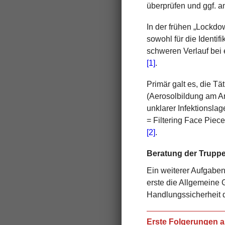
überprüfen und ggf. 
In der frühen „Lockdo
sowohl für die Identif
schweren Verlauf bei
[1]
.
Primär galt es, die T
(Aerosolbildung am Ar
unklarer Infektionsla
= Filtering Face Piec
[2]
.
Beratung der Trupp
Ein weiterer Aufgaben
erste die Allgemeine
Handlungssicherheit 
Erste Folgerungen a