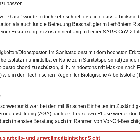
anzupassen.
wn-Phase“ wurde jedoch sehr schnell deutlich, dass arbeitsmed
ikation als auch für die Betreuung Beschäftigter mit erhöhtem Ris
 einer Erkrankung im Zusammenhang mit einer SARS-CoV-2-Infek
ätigkeiten/Dienstposten im Sanitätsdienst mit dem höchsten Erkr
beitsplatz in unmittelbarer Nähe zum Sanitätspersonal) zu ident
ge ausreichend zu schützen, d. h. mindestens mit Masken nach
e) wie in den Technischen Regeln für Biologische Arbeitsstoffe 
e
schwerpunkt war, bei den militärischen Einheiten im Zuständigke
 Grundausbildung (AGA) nach der Lockdown-Phase wieder durc
durch intensive Beratung auch im Rahmen von Vor-Ort-Besichti
us arbeits- und umweltmedizinischer Sicht