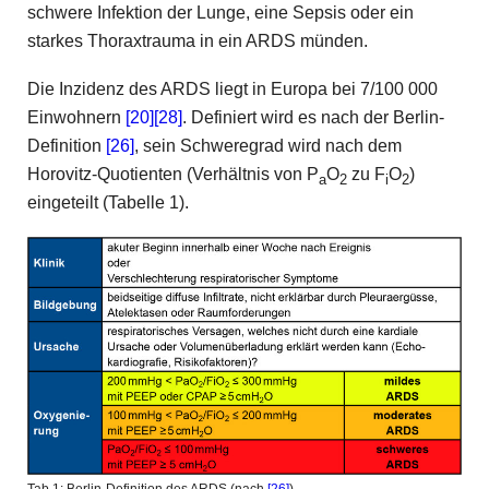
schwere Infektion der Lunge, eine Sepsis oder ein
starkes Thoraxtrauma in ein ARDS münden.
Die Inzidenz des ARDS liegt in Europa bei 7/100 000
Einwohnern
[20]
[28]
. Definiert wird es nach der Berlin-
Definition
[26]
, sein Schweregrad wird nach dem
Horovitz-Quotienten (Verhältnis von P
O
zu F
O
)
a
2
i
2
eingeteilt (Tabelle 1).
Tab.1: Berlin-Definition des ARDS (nach
[26]
)