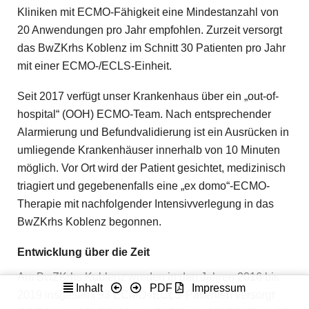
Kliniken mit ECMO-Fähigkeit eine Mindestanzahl von
20 Anwendungen pro Jahr empfohlen. Zurzeit versorgt
das BwZKrhs Koblenz im Schnitt 30 Patienten pro Jahr
mit einer ECMO-/ECLS-Einheit.
Seit 2017 verfügt unser Krankenhaus über ein „out-of-
hospital“ (OOH) ECMO-Team. Nach entsprechender
Alarmierung und Befundvalidierung ist ein Ausrücken in
umliegende Krankenhäuser innerhalb von 10 Minuten
möglich. Vor Ort wird der Patient gesichtet, medizinisch
triagiert und gegebenenfalls eine „ex domo“-ECMO-
Therapie mit nachfolgender Intensivverlegung in das
BwZKrhs Koblenz begonnen.
Entwicklung über die Zeit
Am BwZKrhs Koblenz wurden in den Jahren 2016 bis
Inhalt
PDF
Impressum
2019 insgesamt 93 ECMO-/ECLS-Patienten versorgt