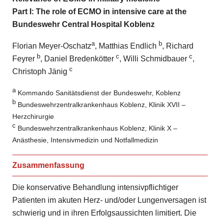
Part I: The role
of ECMO in intensive care at the
Bundeswehr Central Hospital
Koblenz
a
b
Florian Meyer-Oschatz
, Matthias Endlich
, Richard
b
c
c
Feyrer
, Daniel Bredenkötter
, Willi Schmidbauer
,
c
Christoph Jänig
a
Kommando Sanitätsdienst der Bundeswehr, Koblenz
b
Bundeswehrzentralkrankenhaus Koblenz, Klinik XVII –
Herzchirurgie
c
Bundeswehrzentralkrankenhaus Koblenz, Klinik X –
Anästhesie, Intensivmedizin und Notfallmedizin
Zusammenfassung
Die konservative Behandlung intensivpflichtiger
Patienten im akuten Herz- und/oder Lungenversagen ist
schwierig und in ihren Erfolgsaussichten limitiert. Die