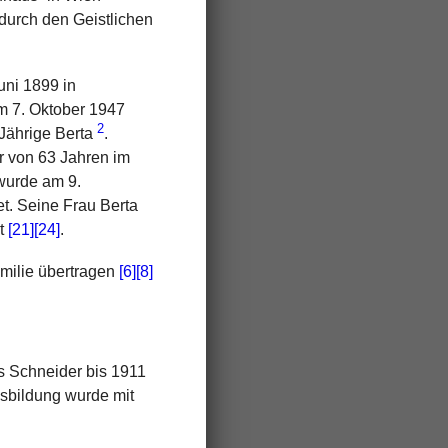
durch den Geistlichen
uni 1899 in
um 7. Oktober 1947
2
Jährige Berta
.
r von 63 Jahren im
 wurde am 9.
t. Seine Frau Berta
zt
[21]
[24]
.
milie übertragen
[6]
[8]
ns Schneider bis 1911
usbildung wurde mit