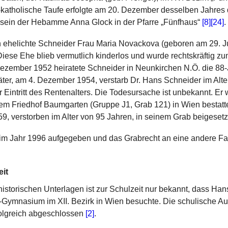
katholische Taufe erfolgte am 20. Dezember desselben Jahres 
isein der Hebamme Anna Glock in der Pfarre „Fünfhaus“
[8]
[24]
.
n ehelichte Schneider Frau Maria Novackova (geboren am 29. J
Diese Ehe blieb vermutlich kinderlos und wurde rechtskräftig z
ezember 1952 heiratete Schneider in Neunkirchen N.Ö. die 88-
äter, am 4. Dezember 1954, verstarb Dr. Hans Schneider im Alte
or Eintritt des Rentenalters. Die Todesursache ist unbekannt. Er
m Friedhof Baumgarten (Gruppe J1, Grab 121) in Wien bestatte
9, verstorben im Alter von 95 Jahren, in seinem Grab beigeset
 im Jahr 1996 aufgegeben und das Grabrecht an eine andere Fa
eit
istorischen Unterlagen ist zur Schulzeit nur bekannt, dass Ha
-Gymnasium im XII. Bezirk in Wien besuchte. Die schulische A
olgreich abgeschlossen
[2]
.