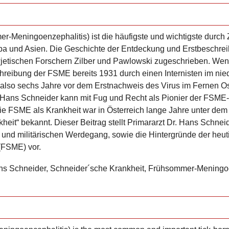
-Meningoenzephalitis) ist die häufigste und wichtigste durch
opa und Asien. Die Geschichte der Entdeckung und Erstbeschre
etischen Forschern Zilber und Pawlowski zugeschrieben. Wenig
chreibung der FSME bereits 1931 durch einen Internisten im nie
 also sechs Jahre vor dem Erstnachweis des Virus im Fernen O
r. Hans Schneider kann mit Fug und Recht als Pionier der FSME
ie FSME als Krankheit war in Österreich lange Jahre unter d
heit“ bekannt. Dieser Beitrag stellt Primararzt Dr. Hans Schnei
 und militärischen Werdegang, sowie die Hintergründe der heu
(FSME) vor.
s Schneider, Schneider´sche Krankheit, Frühsommer-Meningo