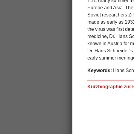
TBE (early summer men
Europe and Asia. The s
Soviet researchers Zil
made as early as 1931 
the virus was first de
medicine, Dr. Hans Sc
known in Austria for m
Dr. Hans Schneider’s l
early summer meningo
Keywords:
Hans Schne
Kurzbiographie zur 