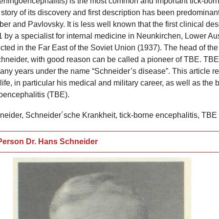
ingoencephalitis) is the most common and important tick-borne v
tory of its discovery and first description has been predominantl
ber and Pavlovsky. It is less well known that the first clinical d
by a specialist for internal medicine in Neunkirchen, Lower Aust
tected in the Far East of the Soviet Union (1937). The head of the
hneider, with good reason can be called a pioneer of TBE. TB
any years under the name “Schneider’s disease”. This article reve
ife, in particular his medical and military career, as well as the
encephalitis (TBE).
ider, Schneider´sche Krankheit, tick-borne encephalitis, TBE
Person Dr. Hans Schneider