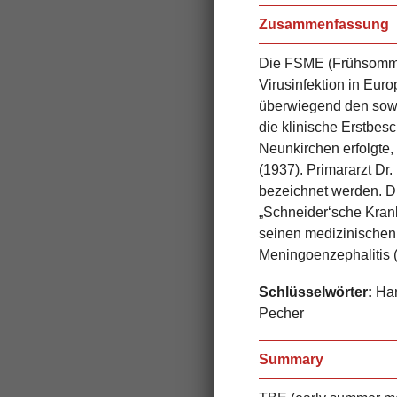
Zusammenfassung
Die FSME (Frühsommer
Virusinfektion in Eur
überwiegend den sowj
die klinische Erstbes
Neunkirchen erfolgte,
(1937). Primararzt D
bezeichnet werden. D
„Schneider‘sche Krank
seinen medizinischen
Meningoenzephalitis 
Schlüsselwörter:
Han
Pecher
Summary