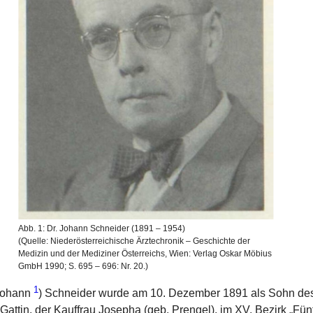
Abb. 1: Dr. Johann Schneider (1891 – 1954)
(Quelle: Niederösterreichische Ärztechronik – Geschichte der
Medizin und der Mediziner Österreichs, Wien: Verlag Oskar Möbius
GmbH 1990; S. 695 – 696: Nr. 20.)
1
Johann
) Schneider wurde am 10. Dezember 1891 als Sohn d
Gattin, der Kauffrau Josepha (geb. Prengel), im XV. Bezirk „Fü