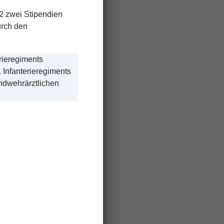
12 zwei Stipendien
urch den
erieregiments
 Infanterieregiments
dwehrärztlichen