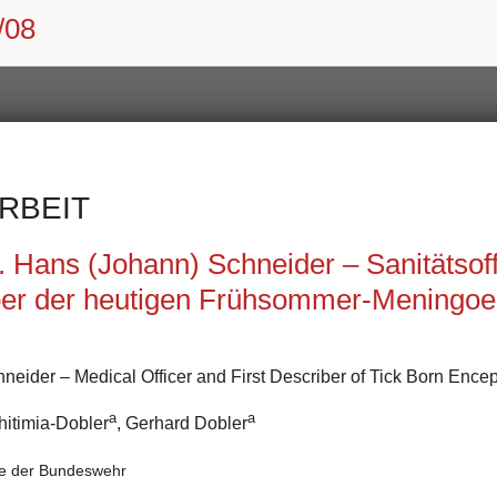
/08
RBEIT
. Hans (Johann) Schneider – Sanitätsoff
ber der heutigen Frühsommer-Meningoen
neider – Medical Officer and First Describer of Tick Born Encep
a
a
Chitimia-Dobler
, Gerhard Dobler
gie der Bundeswehr