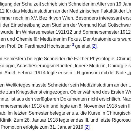
igung der Schulzeit schrieb sich Schneider im Alter von 19 Ja
2 für das Medizinstudium an der Medizinischen Fakultät der Un
 immer noch im XV. Bezirk von Wien. Besonders interessant ersc
ei der Einschreibung zum Studium der Vormund Karl Gottschwara
rt wurde. Im Wintersemester 1911/12 und Sommersemester 1912
en und Chemie für Mediziner im Fokus. Der Anatomiekurs wur
3
om Prof. Dr. Ferdinand Hochstetter
geleitet
[2]
.
n Semestern belegte Schneider die Fächer Physiologie, Chirur
kologie, Anästhesierungsmethoden, Innere Medizin, Chirurgie 
. Am 3. Februar 1914 legte er sein I. Rigorosum mit der Note 
en Weltkrieges musste Schneider sein Medizinstudium an der U
de zum Kriegsdienst eingezogen. Ob er während des Ersten We
nnte, ist aus den verfügbaren Dokumenten nicht ersichtlich. Na
ommersemester 1918 ein und legte am 8. November 1918 sein II
b. Im letzten Semester belegte er u.a. die Kurse in Chirurgische
linik. Zum 28. Januar 1918 legte er das III. und letzte Rigoro
 Promotion erfolgte zum 31. Januar 1919
[2]
.