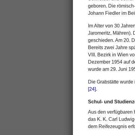
geboren. Die römisch-
Johann Fiedler im Be
Im Alter von 30 Jahre
Jaromeritz, Mähren). 
geschieden. Am 20. D
Bereits zwei Jahre sp
VIII. Bezirk in Wien v
Dezember 1954 auf de
wurde am 29. Juni 195
Die Grabstätte wurde
[24]
.
Schul- und Studienz
Aus den verfügbaren h
das K. K. Carl Ludwig
dem Reifezeugnis erf