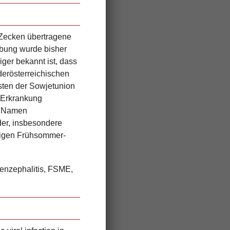
 Zecken übertragene
ibung wurde bisher
er bekannt ist, dass
derösterreichischen
sten der Sowjetunion
-Erkrankung
em Namen
der, insbesondere
tigen Frühsommer-
enzephalitis, FSME,