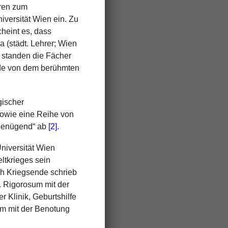
hren zum
iversität Wien ein. Zu
heint es, dass
 (städt. Lehrer; Wien
 standen die Fächer
de von dem berühmten
gischer
sowie eine Reihe von
„genügend“ ab
[2]
.
niversität Wien
ltkrieges sein
ch Kriegsende schrieb
. Rigorosum mit der
r Klinik, Geburtshilfe
sum mit der Benotung