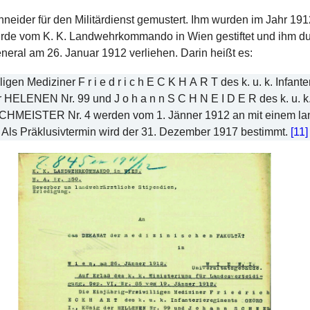
neider für den Militärdienst gemustert. Ihm wurden im Jahr 19
wurde vom K. K. Landwehrkommando in Wien gestiftet und ihm d
ral am 26. Januar 1912 verliehen. Darin heißt es:
ligen Mediziner F r i e d r i c h E C K H A R T des k. u. k. Infant
HELENEN Nr. 99 und J o h a n n S C H N E I D E R des k. u. k.
EISTER Nr. 4 werden vom 1. Jänner 1912 an mit einem lan
. Als Präklusivtermin wird der 31. Dezember 1917 bestimmt.
[11]