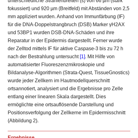
unterschiedliche Strahlenbreiten (s) von 66 µm (stark
fokussiert) und 920 µm (Breitfeld) mit Abständen von 2,5
mm appliziert wurden. Anhand von Immunfärbung (IF)
für die DNA-Doppelstrangbruch (DSB) Marker γH2AX
und 53BP1 wurden DSB-DNA-Schäden und ihre
Reparatur in der Epidermis dargestellt. Ferner wurde
der Zelltod mittels IF für aktive Caspase-3 bis zu 72 h
nach der Bestrahlung untersucht
[1]
. Mit Hilfe von
automatisierter Fluoreszenzmikroskopie und
Bildanalyse-Algorithmen (Strata-Quest, TissueGnostics)
wurde jeder Zellkern im Hautmodellquerschnitt
ortsannotiert, analysiert und die Ergebnisse pro Zelle
entlang einer linearen Skala dargestellt. Dies
ermöglichte eine ortsauflösende Darstellung und
Positionsverfolgung der Zellkerne im Epidermisschnitt
(Abbildung 2).
Ergebnisse