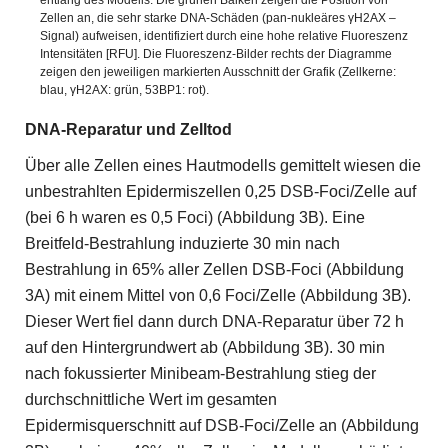
entlang des Modells. Die grünen Balken zeigen die Position von
Zellen an, die sehr starke DNA-Schäden (pan-nukleäres γH2AX –
Signal) aufweisen, identifiziert durch eine hohe relative Fluoreszenz
Intensitäten [RFU]. Die Fluoreszenz-Bilder rechts der Diagramme
zeigen den jeweiligen markierten Ausschnitt der Grafik (Zellkerne:
blau, γH2AX: grün, 53BP1: rot).
DNA-Reparatur und Zelltod
Über alle Zellen eines Hautmodells gemittelt wiesen die
unbestrahlten Epidermiszellen 0,25 DSB-Foci/Zelle auf
(bei 6 h waren es 0,5 Foci) (Abbildung 3B). Eine
Breitfeld-Bestrahlung induzierte 30 min nach
Bestrahlung in 65% aller Zellen DSB-Foci (Abbildung
3A) mit einem Mittel von 0,6 Foci/Zelle (Abbildung 3B).
Dieser Wert fiel dann durch DNA-Reparatur über 72 h
auf den Hintergrundwert ab (Abbildung 3B). 30 min
nach fokussierter Minibeam-Bestrahlung stieg der
durchschnittliche Wert im gesamten
Epidermisquerschnitt auf DSB-Foci/Zelle an (Abbildung