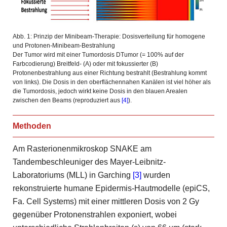
Abb. 1: Prinzip der Minibeam-Therapie: Dosisverteilung für homogene
und Protonen-Minibeam-Bestrahlung
Der Tumor wird mit einer Tumordosis DTumor (= 100% auf der
Farbcodierung) Breitfeld- (A) oder mit fokussierter (B)
Protonenbestrahlung aus einer Richtung bestrahlt (Bestrahlung kommt
von links). Die Dosis in den oberflächennahen Kanälen ist viel höher als
die Tumordosis, jedoch wirkt keine Dosis in den blauen Arealen
zwischen den Beams (reproduziert aus
[4]
).
Methoden
Am Rasterionenmikroskop SNAKE am
Tandembeschleuniger des Mayer-Leibnitz-
Laboratoriums (MLL) in Garching
[3]
wurden
rekonstruierte humane Epidermis-Hautmodelle (epiCS,
Fa. Cell Systems) mit einer mittleren Dosis von 2 Gy
gegenüber Protonenstrahlen exponiert, wobei