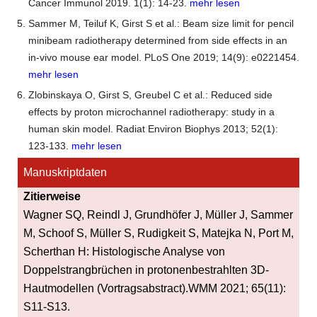
Cancer Immunol 2019. 1(1): 14-23.
mehr lesen
Sammer M, Teiluf K, Girst S et al.: Beam size limit for pencil
minibeam radiotherapy determined from side effects in an
in-vivo mouse ear model. PLoS One 2019; 14(9): e0221454.
mehr lesen
Zlobinskaya O, Girst S, Greubel C et al.: Reduced side
effects by proton microchannel radiotherapy: study in a
human skin model. Radiat Environ Biophys 2013; 52(1):
123-133.
mehr lesen
Manuskriptdaten
Zitierweise
Wagner SQ, Reindl J, Grundhöfer J, Müller J, Sammer
M, Schoof S, Müller S, Rudigkeit S, Matejka N, Port M,
Scherthan H: Histologische Analyse von
Doppelstrangbrüchen in protonenbestrahlten 3D-
Hautmodellen (Vortragsabstract).WMM 2021; 65(11):
S11-S13.