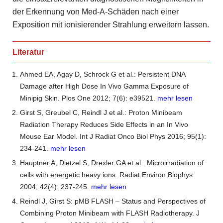
der Erkennung von Med-A-Schäden nach einer
Exposition mit ionisierender Strahlung erweitern lassen.
Literatur
Ahmed EA, Agay D, Schrock G et al.: Persistent DNA
Damage after High Dose In Vivo Gamma Exposure of
Minipig Skin. Plos One 2012; 7(6): e39521.
mehr lesen
Girst S, Greubel C, Reindl J et al.: Proton Minibeam
Radiation Therapy Reduces Side Effects in an In Vivo
Mouse Ear Model. Int J Radiat Onco Biol Phys 2016; 95(1):
234-241.
mehr lesen
Hauptner A, Dietzel S, Drexler GA et al.: Microirradiation of
cells with energetic heavy ions. Radiat Environ Biophys
2004; 42(4): 237-245.
mehr lesen
Reindl J, Girst S: pMB FLASH – Status and Perspectives of
Combining Proton Minibeam with FLASH Radiotherapy. J