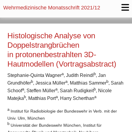
Wehrmedizinische Monatsschrift 2021/12
Histologische Analyse von
Doppelstrangbrüchen
in protonenbestrahlten 3D-
Hautmodellen (Vortragsabstract)
a
b
Stephanie-Quinta Wagner
, Judith Reindl
, Jan
b
a
b
Grundhöfer
, Jessica Müller
, Matthias Sammer
, Sarah
a
a
b
Schoof
, Steffen Müller
, Sarah Rudigkeit
, Nicole
b
a
a
Matejka
, Matthias Port
, Harry Scherthan
a
Institut für Radiobiologie der Bundeswehr in Verb. mit der
Univ. Ulm, München
b
Universität der Bundeswehr München, Institut für