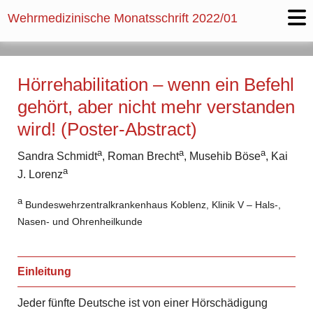
Wehrmedizinische Monatsschrift
2022/01
Hörrehabilitation – wenn ein Befehl
gehört, aber nicht mehr verstanden
wird! (Poster-Abstract)
a
a
a
Sandra Schmidt
, Roman Brecht
, Musehib Böse
, Kai
a
J. Lorenz
a
Bundeswehrzentralkrankenhaus Koblenz, Klinik V – Hals-,
Nasen- und Ohrenheilkunde
Einleitung
Jeder fünfte Deutsche ist von einer Hörschädigung