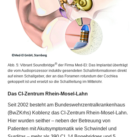
®
Abb. 5: Vibrant Soundbridge
der Firma Med-El: Das Implantat überträgt
die vom Audioprozessor induktiv gesendeten Schallinformationen direkt
auf einen Schallgeber, der an das Foramen rotundum der Cochlea
gekoppelt ist und ersetzt so die Schallleitung im Mittelohr.
Das CI-Zentrum Rhein-Mosel-Lahn
Seit 2002 besteht am Bundeswehrzentralkrankenhaus
(BwZKrhs) Koblenz das CI-Zentrum Rhein-Mosel-Lahn.
Hier wurden seither – neben der Betreuung von
Patienten mit Akutsymptomatik wie Schwindel und
Surditas – mehr als 390 CI, 14 Bonebridges und 5