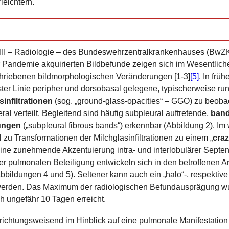
leichtern.
 VIII – Radiologie – des Bundeswehrzentralkrankenhauses (BwZ
r Pandemie akquirierten Bildbefunde zeigen sich im Wesentlich
schriebenen bildmorphologischen Veränderungen [1-3]
[5]
. In frü
ster Linie peripher und dorsobasal gelegene, typischerweise run
sinfiltrationen
(sog. „ground-glass-opacities“ – GGO) zu beobac
eral verteilt. Begleitend sind häufig subpleural auftretende,
band
ungen
(„subpleural fibrous bands“) erkennbar (Abbildung 2). Im 
 zu Transformationen der Milchglasinfiltrationen zu einem „
cra
ine zunehmende Akzentuierung intra- und interlobulärer Septen
er pulmonalen Beteiligung entwickeln sich in den betroffenen A
bbildungen 4 und 5). Seltener kann auch ein „halo“-, respektive
werden. Das Maximum der radiologischen Befundausprägung w
ch ungefähr 10 Tagen erreicht.
. richtungsweisend im Hinblick auf eine pulmonale Manifestat