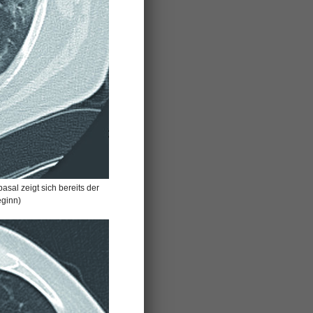
asal zeigt sich bereits der
eginn)