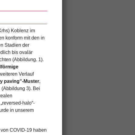
Krhs) Koblenz im
en konform mit den in
hen Stadien der
dlich bis ovalär
hten (Abbildung. 1).
förmige
weiteren Verlauf
zy paving“-Muster
,
 (Abbildung 3). Bei
realen
 „reversed-halo“-
urde in unserem
ion von COVID-19 haben