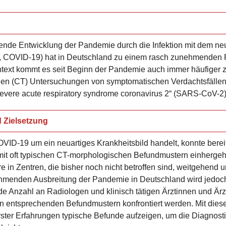
itende Entwicklung der Pandemie durch die Infektion mit dem ne
e, COVID-19) hat in Deutschland zu einem rasch zunehmenden
ntext kommt es seit Beginn der Pandemie auch immer häufiger 
en (CT) Untersuchungen von symptomatischen Verdachtsfällen
severe acute respiratory syndrome coronavirus 2“ (SARS-CoV-2)
 Zielsetzung
VID-19 um ein neuartiges Krankheitsbild handelt, konnte berei
mit oft typischen CT-morphologischen Befundmustern einherge
e in Zentren, die bisher noch nicht betroffen sind, weitgehend u
hmenden Ausbreitung der Pandemie in Deutschland wird jedoch 
e Anzahl an Radiologen und klinisch tätigen Ärztinnen und Ärz
en entsprechenden Befundmustern konfrontiert werden. Mit dies
ster Erfahrungen typische Befunde aufzeigen, um die Diagnosti