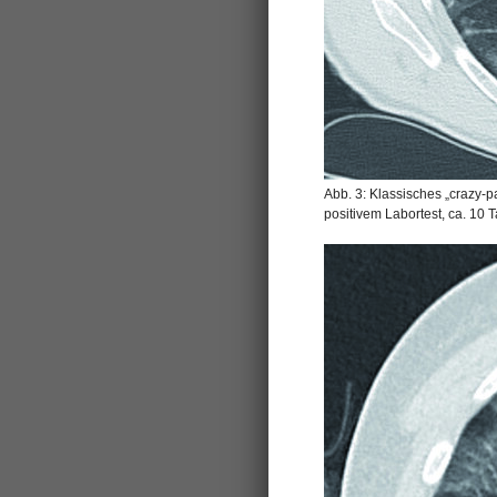
Abb. 3: Klassisches „crazy-pa
positivem Labortest, ca. 1