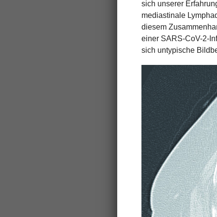
sich unserer Erfahrun
mediastinale Lymphad
diesem Zusammenhang 
einer SARS-CoV-­2-In
sich untypische Bildb