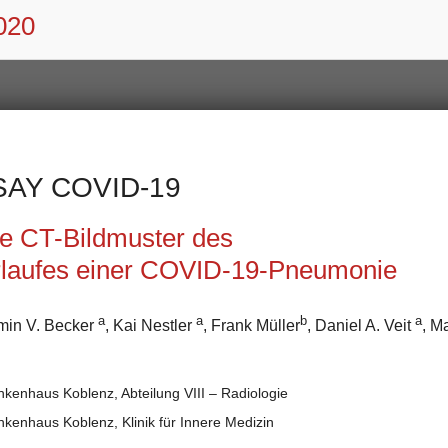
020
SAY COVID-19
e CT-Bildmuster des
rlaufes einer COVID-19-Pneumonie
a
a
b
a
min V. Becker
, Kai Nestler
, Frank Müller
, Daniel A. Veit
, M
enhaus Koblenz, Abteilung VIII – Radiologie
kenhaus Koblenz, Klinik für Innere Medizin