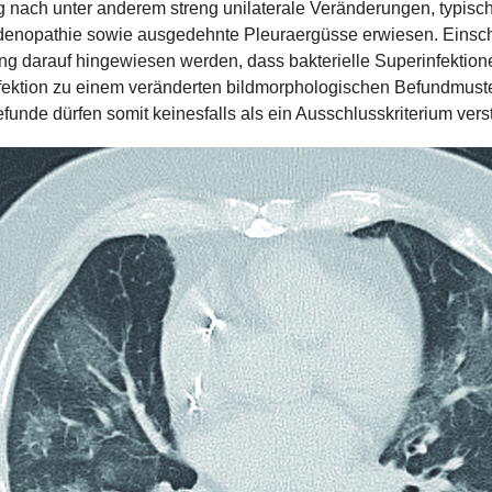
g nach unter anderem streng unilaterale Veränderungen, typische
enopathie sowie ausgedehnte Pleuraergüsse erwiesen. Einsc
darauf hingewiesen werden, dass bakterielle Superinfektio
fektion zu einem veränderten bildmorphologischen Befundmuste
efunde dürfen somit keinesfalls als ein Ausschlusskriterium ve