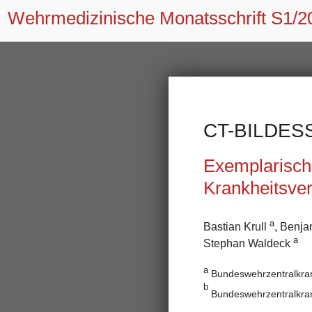
Wehrmedizinische Monatsschrift
S1/2
CT-BILDES
Exemplarisch
Krankheitsve
a
Bastian Krull
, Benja
a
Stephan Waldeck
a
Bundeswehrzentralkrank
b
Bundeswehrzentralkran