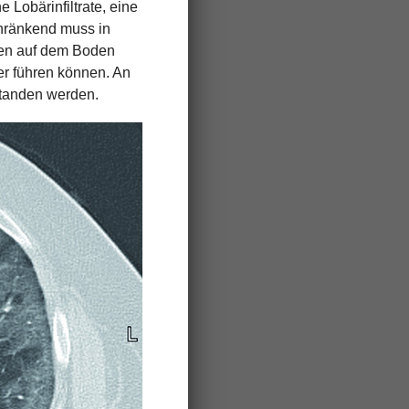
 Lobärinfiltrate, eine
hränkend muss in
nen auf dem Boden
r führen können. An
rstanden werden.