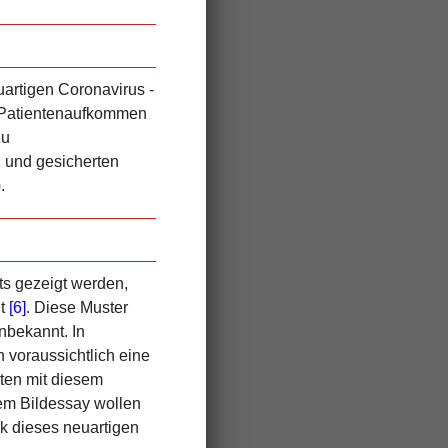
uartigen Coronavirus ­
 Patientenaufkommen
zu
 und gesicherten
.
ts gezeigt werden,
ht
[6]
. Diese Muster
nbekannt. In
voraussichtlich eine
ten mit diesem
em Bildessay wollen
k dieses neuartigen