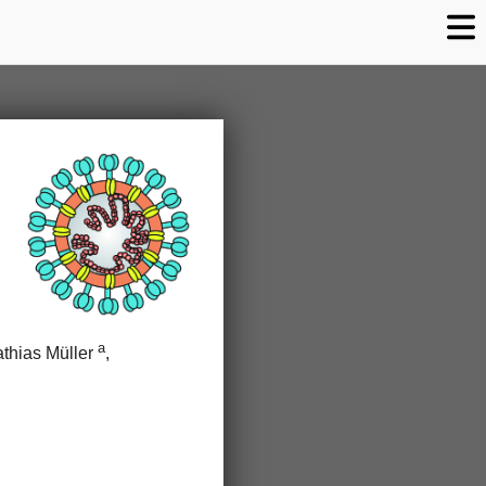
a
athias Müller
,