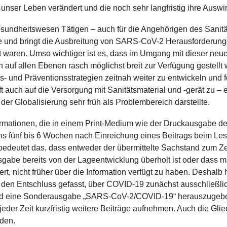
 unser Leben verändert und die noch sehr langfristig ihre Ausw
sundheitswesen Tätigen – auch für die Angehörigen des Sanitä
 und bringt die Ausbreitung von SARS-CoV-2 Herausforderungen
t waren. Umso wichtiger ist es, dass im Umgang mit dieser ne
auf allen Ebenen rasch möglichst breit zur Verfügung gestellt 
- und Präventionsstrategien zeitnah weiter zu entwickeln und f
fft auch auf die Versorgung mit Sanitätsmaterial und -gerät zu – 
e der Globalisierung sehr früh als Problembereich darstellte.
formationen, die in einem Print-Medium wie der Druckausgabe de
ns fünf bis 6 Wochen nach Einreichung eines Beitrags beim Lese
eutet das, dass entweder der übermittelte Sachstand zum Ze
gabe bereits von der Lageentwicklung überholt ist oder dass 
t, nicht früher über die Information verfügt zu haben. Deshal
 den Entschluss gefasst, über COVID-19 zunächst ausschließli
d eine Sonderausgabe „SARS-CoV-2/COVID-19“ herauszugeben.
 jeder Zeit kurzfristig weitere Beiträge aufnehmen. Auch die Gl
den.