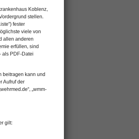
lkrankenhaus Koblenz,
ordergrund stellen.
ste“) fester
glichste viele von
nd allen anderen
ie erfüllen, sind
 – als PDF-Datei
n beitragen kann und
 Aufruf der
 „wehrmed.de“, „wmm-
 gilt: