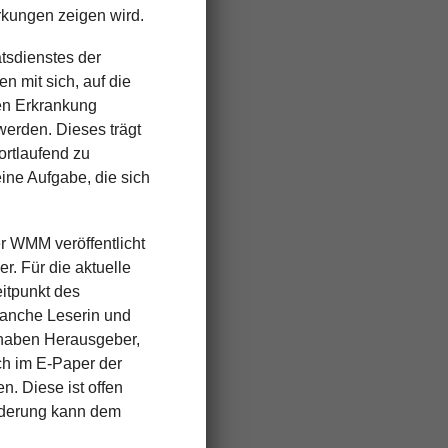
irkungen zeigen wird.
tsdienstes der
 mit sich, auf die
uen Erkrankung
werden. Dieses trägt
ortlaufend zu
eine Aufgabe, die sich
r WMM veröffentlicht
r. Für die aktuelle
itpunkt des
manche Leserin und
b haben Herausgeber,
ch im E-Paper der
 Diese ist offen
iederung kann dem