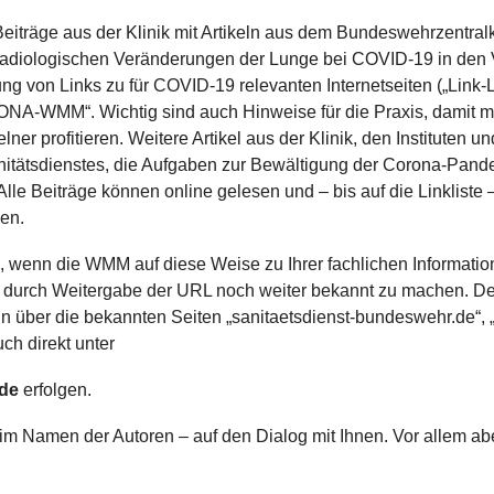
iträge aus der Klinik mit Artikeln aus dem Bundeswehrzentra
 radiologischen Veränderungen der Lunge bei COVID-19 in den V
tung von Links zu für COVID-19 relevanten Internetseiten („Link-Li
ONA-WMM“. Wichtig sind auch Hinweise für die Praxis, damit mö
ner profitieren. Weitere Artikel aus der Klinik, den Instituten u
itätsdienstes, die Aufgaben zur Bewältigung der Corona-Pandem
Alle Beiträge können online gelesen und – bis auf die Linkliste
en.
, wenn die WMM auf diese Weise zu Ihrer fachlichen Informatio
e durch Weitergabe der URL noch weiter bekannt zu machen. Der
ber die bekannten Seiten „sanitaetsdienst-bundeswehr.de“,
ch direkt unter
de
erfolgen.
im Namen der Autoren – auf den Dialog mit Ihnen. Vor allem aber