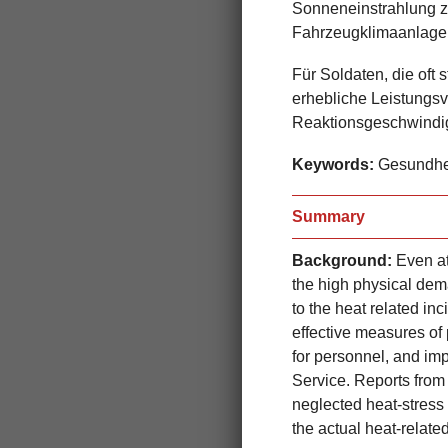
Sonneneinstrahlung z
Fahrzeugklimaanlagen
Für Soldaten, die oft
erhebliche Leistungsv
Reaktionsgeschwindig
Keywords:
Gesundhei
Summary
Background:
Even at 
the high physical dema
to the heat related 
effective measures of 
for personnel, and im
Service. Reports from
neglected heat-stress 
the actual heat-relate