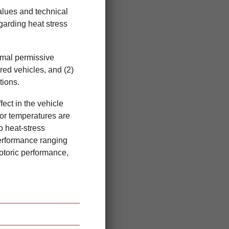
alues and technical
egarding heat stress
imal permissive
red vehicles, and (2)
tions.
fect in the vehicle
ior temperatures are
o heat-stress
performance ranging
otoric performance,