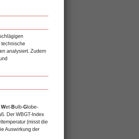
nschlägigen
 technische
en analysiert. Zudem
 und
m
W
et-
B
ulb-
G
lobe-
maß. Der WBGT-Index
temperatur (misst die
die Auswirkung der