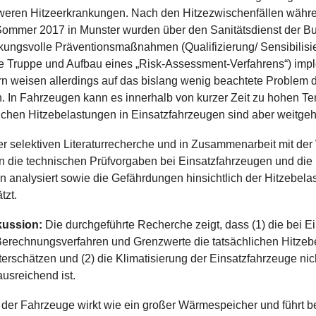
weren Hitzeerkrankungen. Nach den Hitzezwischenfällen währ
ommer 2017 in Munster wurden über den Sanitätsdienst der 
kungsvolle Präventionsmaßnahmen (Qualifizierung/ Sensibilisi
ie Truppe und Aufbau eines „Risk-Assessment-Verfahrens“) impl
n weisen allerdings auf das bislang wenig beachtete Problem d
. In Fahrzeugen kann es innerhalb von kurzer Zeit zu hohen T
ichen Hitzebelastungen in Einsatzfahrzeugen sind aber weitge
ner selektiven Literaturrecherche und in Zusammenarbeit mit de
en die technischen Prüfvorgaben bei Einsatzfahrzeugen und di
 analysiert sowie die Gefährdungen hinsichtlich der Hitzebela
tzt.
kussion:
Die durchgeführte Recherche zeigt, dass (1) die bei E
erechnungsverfahren und Grenzwerte die tatsächlichen Hitzebe
rschätzen und (2) die Klimatisierung der Einsatzfahrzeuge nicht
usreichend ist.
der Fahrzeuge wirkt wie ein großer Wärmespeicher und führt b