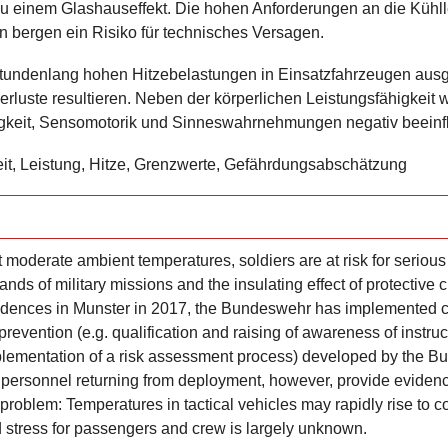
u einem Glashauseffekt. Die hohen Anforderungen an die Kühll
 bergen ein Risiko für technisches Versagen.
 stundenlang hohen Hitzebelastungen in Einsatzfahrzeugen ausg
erluste resultieren. Neben der körperlichen Leistungsfähigkeit 
keit, Sensomotorik und Sinneswahrnehmungen negativ beeinfl
t, Leistung, Hitze, Grenzwerte, Gefährdungsabschätzung
moderate ambient temperatures, soldiers are at risk for serious 
nds of military missions and the insulating effect of protective c
incidences in Munster in 2017, the Bundeswehr has implemented
prevention (e.g. qualification and raising of awareness of instruc
plementation of a risk assessment process) developed by the 
 personnel returning from deployment, however, provide evidence
problem: Temperatures in tactical vehicles may rapidly rise to 
d stress for passengers and crew is largely unknown.