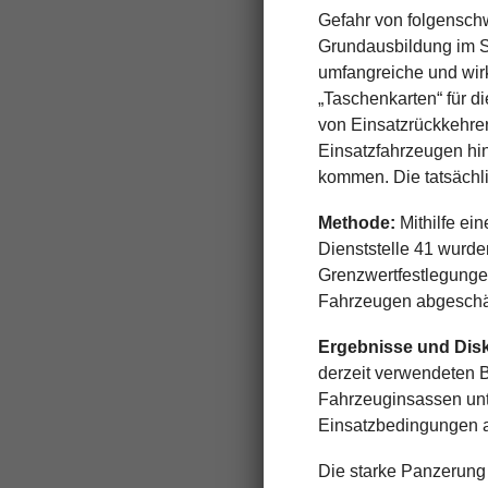
Gefahr von folgensch
Grundausbildung im S
umfangreiche und wir
„Taschenkarten“ für d
von Einsatzrückkehrer
Einsatzfahrzeugen hin
kommen. Die tatsächl
Methode:
Mithilfe ei
Dienststelle 41 wurd
Grenzwertfestlegungen
Fahrzeugen abgeschä
Ergebnisse und Dis
derzeit verwendeten B
Fahrzeuginsassen unte
Einsatzbedingungen a
Die starke Panzerung 