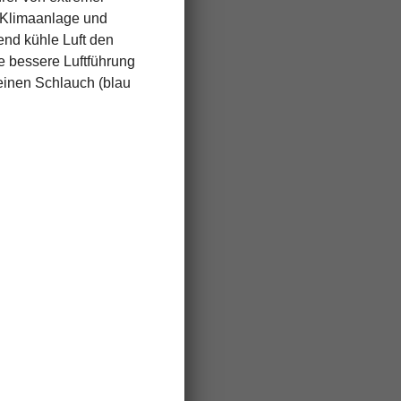
n Klimaanlage und
end kühle Luft den
ne bessere Luftführung
 einen Schlauch (blau