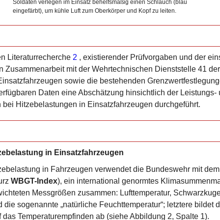
Soldaten verlegen im Einsatz behelfsmäßig einen Schlauch (blau
eingefärbt), um kühle Luft zum Oberkörper und Kopf zu leiten.
ven Literaturrecherche
2
, existierender Prüfvorgaben und der ei
in Zusammenarbeit mit der Wehrtechnischen Dienststelle 41 der
Einsatzfahrzeugen sowie die bestehenden Grenzwertfestlegung
erfügbaren Daten eine Abschätzung hinsichtlich der Leistungs-
bei Hitzebelastungen in Einsatzfahrzeugen durchgeführt.
ebelastung in Einsatzfahrzeugen
tzebelastung in Fahrzeugen verwendet die Bundeswehr mit de
urz
WBGT-Index
), ein international genormtes Klimasummen
ewichteten Messgrößen zusammen: ­Lufttemperatur, Schwarzkugel
die sogenannte „natürliche Feuchttemperatur“; letztere bildet 
 das Temperaturempfinden ab (siehe Abbildung 2, Spalte 1).