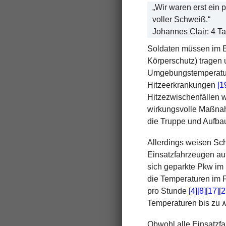
„Wir waren erst ein 
voller Schweiß.“
Johannes Clair: 4 T
Soldaten
müssen im 
Körperschutz) tragen 
Umgebungstemperature
Hitzeerkrankungen
[1
Hitzezwischenfällen 
wirkungsvolle Maßnahm
die Truppe und Aufba
Allerdings weisen Sc
Einsatzfahrzeugen au
sich geparkte Pkw im 
die Temperaturen im 
pro Stunde
[4]
[8]
[17]
[2
Obwohl alle Einsatzfa