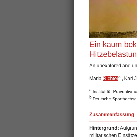
Ein kaum beka
Hitzebelastun
An unexplored and unde
a
Maria
Richter
, Karl 
a
Institut für Präventiv
b
Deutsche Sporthochsch
Zusammenfassung
Hintergrund:
Aufgrun
militärischen
Einsätze