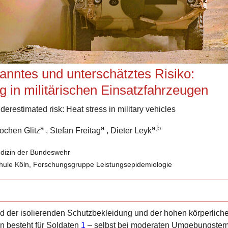
nntes und unterschätztes Risiko:
g in militärischen Einsatzfahrzeugen
restimated risk: Heat stress in military vehicles
a
a
a,b
Jochen Glitz
, Stefan Freitag
, Dieter Leyk
medizin der Bundeswehr
ule Köln, Forschungsgruppe Leistungsepidemiologie
d der isolierenden Schutzbekleidung und der hohen
körperlich
n besteht für Soldat
en
1
– selbst bei moderaten Umgebungstem