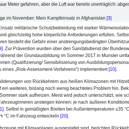
paar Meter gefahren, aber die Luft war bereits unerträglich: ab
age im November: Mein Kampfeinsatz in Afghanistan
[3]
Einsatz
militärische Schutzbekleidung mit starker Wärmeisolation 
und gleichzeitig hohe körperliche Anforderungen erfüllen. Selb
n besteht die Gefahr einer anstrengungsbedingten Überhitzu
9]
. Zur Prävention wurden über den Sanitätsdienst der Bundes
während der Grundausbildung im Sommer 2017 in Munster umf
en (Qualifizierung/ Sensibilisierung von Ausbildungspersonal,
u eines „Risk-Assessment-Verfahrens“) implementiert
[10]
.
hilderungen von Rückkehrern aus heißen Klimazonen mit Hitze
f ein weiteres, bislang noch wenig beachtetes Problem hin. B
Sommer stark aufheizen. Meist wird jedoch unterschätzt, wie s
Fahrzeuginneren ansteigen können: je nach äußeren Konditio
1]
. Selbst in gemäßigten Breiten bei Außentemperaturen ≤35
°C
Temperaturen bis zu ٨٩ °C im Fahrzeug entwickeln
[20]
.
hrzeuge mit Klimaanlagen ausgestattet sind, berichten R
ückkeh