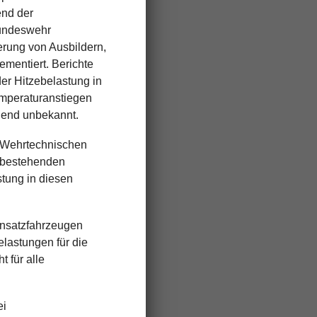
end der
Bundeswehr
erung von Ausbildern,
ementiert. Berichte
er Hitzebelastung in
emperaturanstiegen
hend unbekannt.
r Wehrtechnischen
e bestehenden
stung in diesen
insatzfahrzeugen
lastungen für die
 für alle
ei