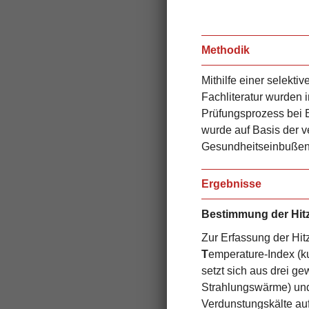
Methodik
Mithilfe einer selekti
Fachliteratur wurden 
Prüfungsprozess bei 
wurde auf Basis der v
Gesundheitseinbußen 
Ergebnisse
Bestimmung der Hitz
Zur Erfassung der Hi
T
emperature-Index (k
setzt sich aus drei g
Strahlungswärme) und 
Verdunstungskälte auf