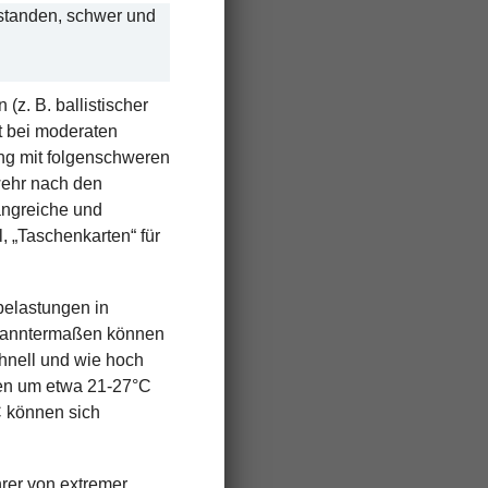
gestanden, schwer und
(z. B. ballistischer
st bei moderaten
ng mit folgenschweren
wehr nach den
angreiche und
 „Taschenkarten“ für
belastungen in
ekanntermaßen können
chnell und wie hoch
nen um etwa 21-27°C
 können
sich
rer
von extremer