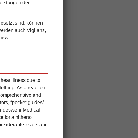
eistungen der
esetzt sind, können
werden auch Vigilanz,
usst.
heat illness due to
lothing. As a reaction
 comprehensive and
tors, “pocket guides”
Bundeswehr Medical
 for a hitherto
considerable levels and